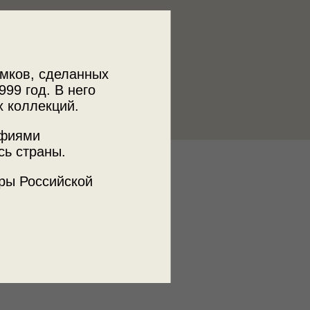
мков, сделанных
999 год. В него
х коллекций.
афиями
сь страны.
к
ры Российской
 МДФ
ъемки
льский край, г. Кисловодск