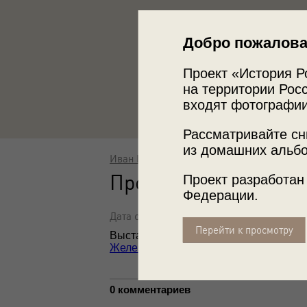
Добро пожалова
Проект «История Р
на территории Росс
входят фотографии
Рассматривайте сн
из домашних альбо
Иван Шагин
Проспект Мира
Проект разработан
Федерации.
Дата съемки: 1963 - 1965
Перейти к просмотру
Выставка
«Кавказские Минеральные Во
Железноводск»
с этой фотографией.
0 комментариев