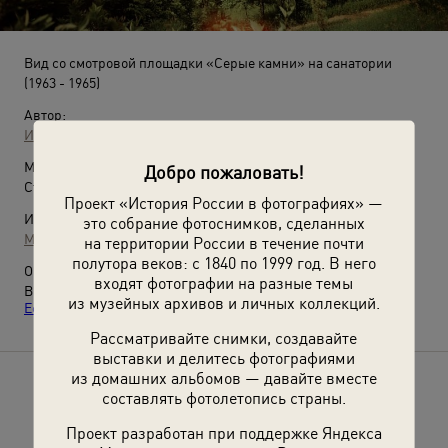
Вид со смотровой площадки «Серые камни» на санатории
(1963 - 1965)
Автор:
Иван Шагин
Место съемки:
Добро пожаловать!
Ставропольский край, г. Кисловодск
Проект «История России в фотографиях» —
Источники:
это собрание фотоснимков, сделанных
МАММ / МДФ
на территории России в течение почти
полутора веков: с 1840 по 1999 год. В него
О фотографии:
входят фотографии на разные темы
Выставка
«Кавказские Минеральные Воды: Кисловодск,
из музейных архивов и личных коллекций.
Ессентуки, Пятигорск, Железноводск»
с этой фотографией.
Рассматривайте снимки, создавайте
выставки и делитесь фотографиями
из домашних альбомов — давайте вместе
Расскажите друзьям об этом фото
составлять фотолетопись страны.
Проект разработан при поддержке Яндекса