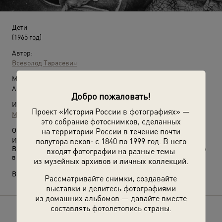
Дети
(1965 год)
Автор:
Всеволод Тарасевич
Место съемки:
Архангельская обл., Ненецкий НО
Добро пожаловать!
Источники:
Проект «История России в фотографиях» —
МАММ / МДФ
это собрание фотоснимков, сделанных
на территории России в течение почти
О фотографии:
полутора веков: с 1840 по 1999 год. В него
Из серии «Край земли. Ненцы».
В 1977 году Ненецкий национальный округ был переименован
входят фотографии на разные темы
в Ненецкий автономный округ.
из музейных архивов и личных коллекций.
Выставка
«Ненцы»
с этой фотографией.
Рассматривайте снимки, создавайте
выставки и делитесь фотографиями
из домашних альбомов — давайте вместе
составлять фотолетопись страны.
Расскажите друзьям об этом фото