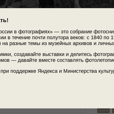
ть!
Источни
оссии в фотографиях» — это собрание фотосни
ом городке
ии в течение почти полутора веков: с 1840 по 1
МАММ /
 на разные темы из музейных архивов и личны
имки, создавайте выставки и делитесь фотогр
роительстве Волжского трубного завода».
Место с
мов — давайте вместе составлять фотолетопи
ССР»
,
«Учись, студент!»
и выставка
«Мода в
этой фотографией.
Волгогра
 при поддержке Яндекса и Министерства культу
Теги
репорта
Всесоюзн
газета