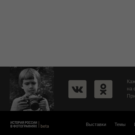
Каж
на 
При
Выставки
Темы