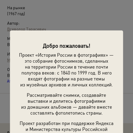
На рынке
(1967 год)
Автор:
Всеволод Тарасевич
Место съемки:
Волгоградская обл., г. Волжский
Добро пожаловать!
Источники:
Проект «История России в фотографиях» —
МАММ / МДФ
это собрание фотоснимков, сделанных
на территории России в течение почти
О фотографии:
полутора веков: с 1840 по 1999 год. В него
Выставки
«В солнцезащитных очках»
и
«Завесьте, будьте
входят фотографии на разные темы
добры...»
с этой фотографией.
из музейных архивов и личных коллекций.
Рассматривайте снимки, создавайте
выставки и делитесь фотографиями
Расскажите друзьям об этом фото
из домашних альбомов — давайте вместе
составлять фотолетопись страны.
Проект разработан при поддержке Яндекса
и Министерства культуры Российской
0 комментариев