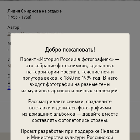
Лидия Смирнова на отдыхе
(1956 - 1958)
Автор:
Семен Мишин-Моргенштерн
Место съемки:
Добро пожаловать!
г. Москва
Проект «История России в фотографиях» —
Источники:
это собрание фотоснимков, сделанных
МАММ / МДФ
на территории России в течение почти
О фотографии:
полутора веков: с 1840 по 1999 год. В него
Выставка
«10 лучших фотографий: "Лыжню!"»
, видео
«Лидия
входят фотографии на разные темы
Смирнова. Эпизод из жизни»
с этой фотографией.
из музейных архивов и личных коллекций.
Рассматривайте снимки, создавайте
выставки и делитесь фотографиями
из домашних альбомов — давайте вместе
Расскажите друзьям об этом фото
составлять фотолетопись страны.
Проект разработан при поддержке Яндекса
и Министерства культуры Российской