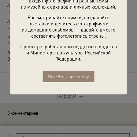
входят фотографии на разные темы
Автобус-буфет
из музейных архивов и личных коллекций.
(1955 - 1959)
Рассматривайте снимки, создавайте
Автор:
выставки и делитесь фотографиями
Семен Мишин-Моргенштерн
из домашних альбомов — давайте вместе
составлять фотолетопись страны.
Источники:
МАММ / МДФ
Проект разработан при поддержке Яндекса
и Министерства культуры Российской
О фотографии:
Федерации.
Выставка
«С пылу, с жару!»
с этой фотографией.
Перейти к просмотру
Расскажите друзьям об этом фото
0 комментариев