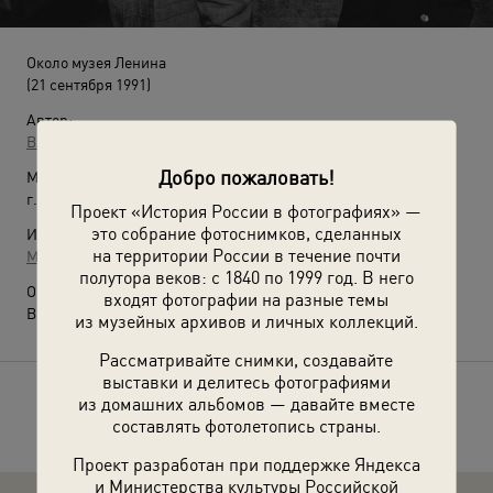
Около музея Ленина
(21 сентября 1991)
Автор:
Владимир Семин
Добро пожаловать!
Место съемки:
г. Москва
Проект «История России в фотографиях» —
это собрание фотоснимков, сделанных
Источники:
на территории России в течение почти
МАММ / МДФ
полутора веков: с 1840 по 1999 год. В него
О фотографии:
входят фотографии на разные темы
Выставка:
«Разговоры, разговоры...»
с этой фотографией.
из музейных архивов и личных коллекций.
Рассматривайте снимки, создавайте
выставки и делитесь фотографиями
из домашних альбомов — давайте вместе
Расскажите друзьям об этом фото
составлять фотолетопись страны.
Проект разработан при поддержке Яндекса
и Министерства культуры Российской