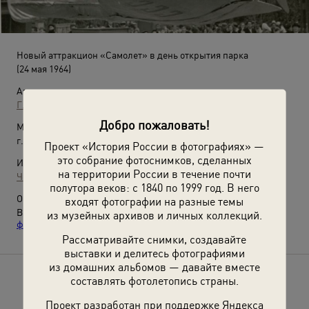
Новый аттракцион «Самолет» в день открытия парка
(24 мая 1964)
Автор:
Г. Ефимовский
Добро пожаловать!
Место съемки:
г. Череповец
Проект «История России в фотографиях» —
это собрание фотоснимков, сделанных
Источники:
на территории России в течение почти
Череповецкое музейное объединение
полутора веков: с 1840 по 1999 год. В него
О фотографии:
входят фотографии на разные темы
Выставки
«Парк собирает друзей»
и
«Адреналин и нервы: 17
из музейных архивов и личных коллекций.
фотографий советских аттракционов»
с этим снимком.
Рассматривайте снимки, создавайте
выставки и делитесь фотографиями
из домашних альбомов — давайте вместе
составлять фотолетопись страны.
Расскажите друзьям об этом фото
Проект разработан при поддержке Яндекса