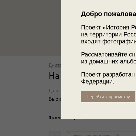
Добро пожалова
Проект «История Р
на территории Росс
входят фотографии
Рассматривайте сн
из домашних альбо
Дмитрий Воздвиженский
,
Нина Свиридо
На взморье
Проект разработан
Федерации.
Дата съемки: 1965 год
Перейти к просмотру
Выставка
«Лучшие девушки Советско
0 комментариев
Написать комментарий