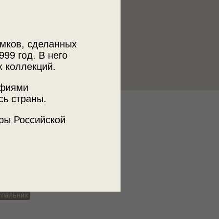
мков, сделанных
999 год. В него
х коллекций.
афиями
сь страны.
к
ры Российской
 МДФ
девушка
отдых
кусты
берег
упальник