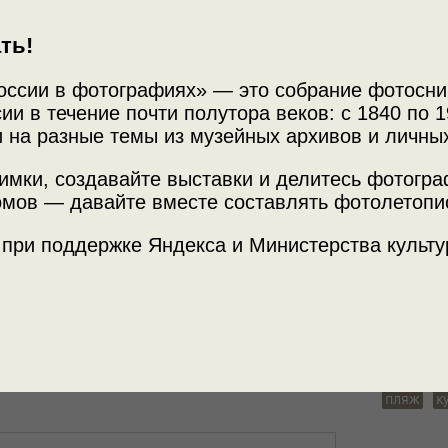
ть!
оссии в фотографиях» — это собрание фотосни
ии в течение почти полутора веков: с 1840 по 1
 на разные темы из музейных архивов и личны
имки, создавайте выставки и делитесь фотогр
мов — давайте вместе составлять фотолетопи
ва
Источни
 при поддержке Яндекса и Министерства культу
МАММ /
го Союза»
с этой фотографией.
Теги
портрет
пляж
к