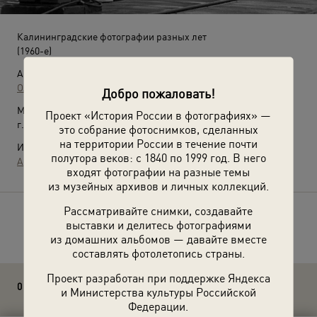
Калининградские фотографии разных лет
(1960-е)
Автор:
Олег Максимов
Добро пожаловать!
Место съемки:
Проект «История России в фотографиях» —
г. Калининград
это собрание фотоснимков, сделанных
на территории России в течение почти
Источники:
полутора веков: с 1840 по 1999 год. В него
Архив О. П. Максимова
входят фотографии на разные темы
из музейных архивов и личных коллекций.
Рассматривайте снимки, создавайте
Расскажите друзьям об этом фото
выставки и делитесь фотографиями
из домашних альбомов — давайте вместе
составлять фотолетопись страны.
Проект разработан при поддержке Яндекса
0 комментариев
и Министерства культуры Российской
Федерации.