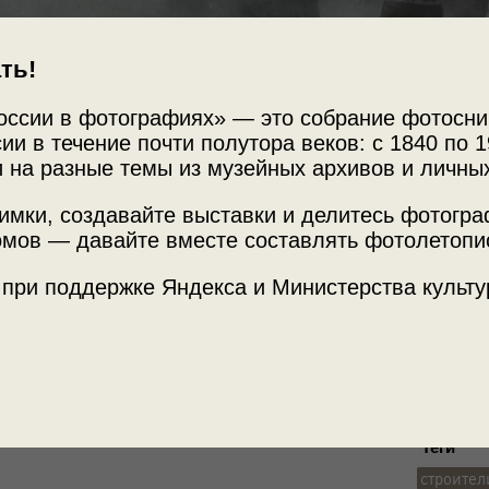
ть!
оссии в фотографиях» — это собрание фотосни
ии в течение почти полутора веков: с 1840 по 1
 на разные темы из музейных архивов и личны
Источни
имки, создавайте выставки и делитесь фотогр
шого Ферганского
МАММ /
мов — давайте вместе составлять фотолетопи
 при поддержке Яндекса и Министерства культу
Место с
Узбекск
л»
,
«15 лучших фотографий Макса
ерт. "Восстановление фактов"»
с этой
Теги
строител