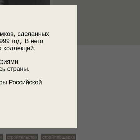
мков, сделанных
999 год. В него
х коллекций.
к
афиями
 МДФ
сь страны.
ры Российской
ъемки
ая ССР
и
строительство
стройплощадка