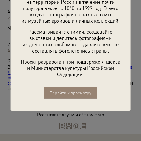
на территории России в течение почти
(1970-е)
полутора веков: с 1840 по 1999 год. В него
Автор:
входят фотографии на разные темы
Игорь Кравченко
из музейных архивов и личных коллекций.
Место съемки:
Рассматривайте снимки, создавайте
г. Ленинград
выставки и делитесь фотографиями
из домашних альбомов — давайте вместе
Источники:
составлять фотолетопись страны.
Архив И. Кравченко
О фотографии:
Проект разработан при поддержке Яндекса
Выставки:
«Будни советского светофора»
,
«Серия "Петроград.
и Министерства культуры Российской
Ленинград. Санкт-Петербург" Игоря Кравченко»
, видео
Федерации.
«Огюст Монферран. Офицер наполеоновской армии и
создатель архитектурных шедевров Санкт-Петербурга»
с этим
снимком.
Перейти к просмотру
Расскажите друзьям об этом фото