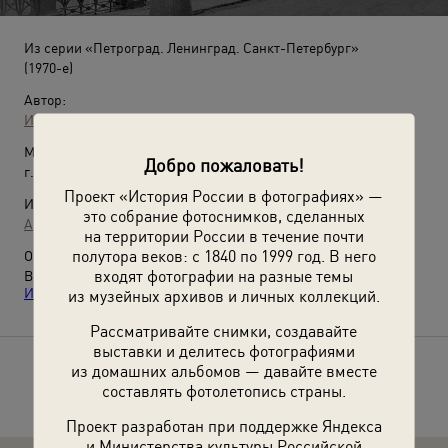
Из серии «Петроград. Ленинград. Санкт-Петербург»
(1970-е)
Автор:
Игорь Кравченко
Место съемки:
Добро пожаловать!
г. Ленинград
Проект «История России в фотографиях» —
Источники:
это собрание фотоснимков, сделанных
Архив И. Кравченко
на территории России в течение почти
полутора веков: с 1840 по 1999 год. В него
О фотографии:
входят фотографии на разные темы
Выставка
«Серия "Петроград. Ленинград. Санкт-Петербург"
Игоря Кравченко»
с этой фотографией.
из музейных архивов и личных коллекций.
Рассматривайте снимки, создавайте
выставки и делитесь фотографиями
из домашних альбомов — давайте вместе
Расскажите друзьям об этом фото
составлять фотолетопись страны.
Проект разработан при поддержке Яндекса
и Министерства культуры Российской