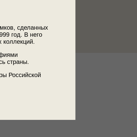
мков, сделанных
999 год. В него
х коллекций.
афиями
сь страны.
к
ры Российской
ецкое музейное объединение
ъемки
овец и Череповецкий район