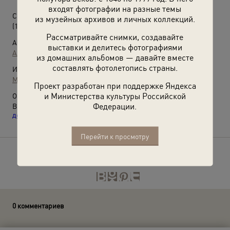
входят фотографии на разные темы
Сестра милосердия
из музейных архивов и личных коллекций.
(12 декабря 1916)
Рассматривайте снимки, создавайте
Автор:
выставки и делитесь фотографиями
Александр Эйхенвальд
из домашних альбомов — давайте вместе
составлять фотолетопись страны.
Источники:
МАММ / МДФ
Проект разработан при поддержке Яндекса
и Министерства культуры Российской
О фотографии:
Федерации.
Выставки
«Защитники Отечества»
и
«12 фотографий 12
декабря»
с этой фотографией.
Перейти к просмотру
Расскажите друзьям об этом фото
0 комментариев