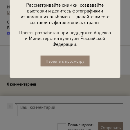
Рассматривайте снимки, создавайте
Источники:
выставки и делитесь фотографиями
МАММ / МДФ
из домашних альбомов — давайте вместе
составлять фотолетопись страны.
О фотографии:
Выставка
«ВГИК! ВГИК! ВГИК! 100 лет первой в мире
Проект разработан при поддержке Яндекса
киношколе»
с этой фотографией.
и Министерства культуры Российской
Федерации.
Расскажите друзьям об этом фото
Перейти к просмотру
0 комментариев
Рекомендовать
Отправить
как описание