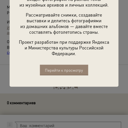
из музейных архивов и личных коллекций.
Место съемки:
Республика Карелия
Рассматривайте снимки, создавайте
выставки и делитесь фотографиями
Источники:
из домашних альбомов — давайте вместе
Институт истории материальной культуры Российской
составлять фотолетопись страны.
академии наук (ИИМК РАН)
Проект разработан при поддержке Яндекса
О фотографии:
и Министерства культуры Российской
Выставки:
«Карелия»
,
«Карелия. Спокойная красота чистого
сердца»
с этой фотографией.
Федерации.
Перейти к просмотру
Расскажите друзьям об этом фото
0 комментариев