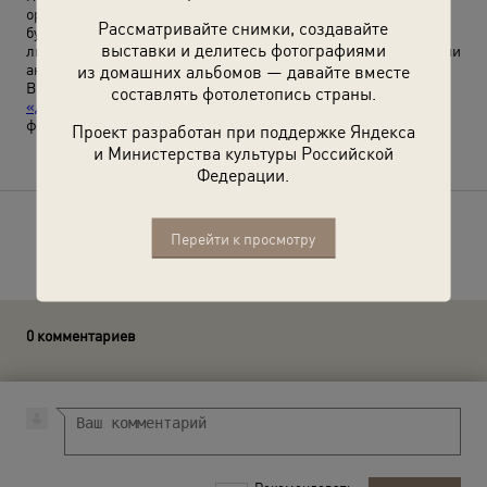
организовывались благотворительные базары, работали
Рассматривайте снимки, создавайте
буфеты, проводились концерты. На улицах раздавали
выставки и делитесь фотографиями
листовки о профилактике заболевания, работали пункты сдачи
анализов, читались бесплатные лекции.
из домашних альбомов — давайте вместе
Выставки
«Медный всадник»
,
«День белого цветка»
и
составлять фотолетопись страны.
«Дореволюционная Россия: благотворительность»
с этой
фотографией.
Проект разработан при поддержке Яндекса
и Министерства культуры Российской
Федерации.
Расскажите друзьям об этом фото
Перейти к просмотру
0 комментариев