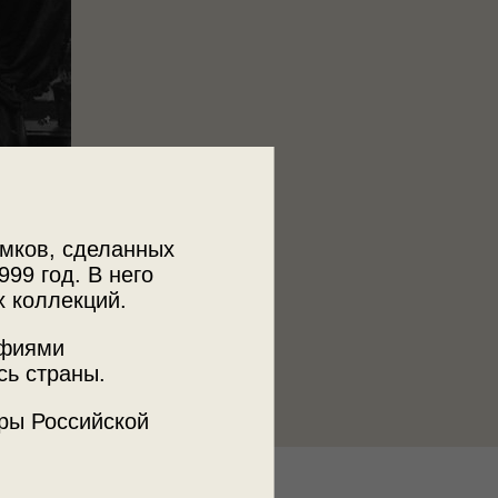
мков, сделанных
999 год. В него
х коллекций.
афиями
сь страны.
ры Российской
к