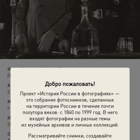
Иосиф Сталин и Климент Ворошилов
(1935 - 1936)
Добро пожаловать!
Автор:
Роберт Диамент
Проект «История России в фотографиях» —
это собрание фотоснимков, сделанных
Место съемки:
на территории России в течение почти
г. Москва
полутора веков: с 1840 по 1999 год. В него
Источники:
входят фотографии на разные темы
МАММ / МДФ
из музейных архивов и личных коллекций.
О фотографии:
Рассматривайте снимки, создавайте