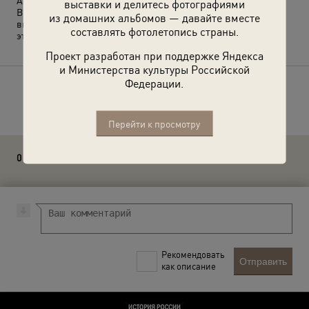
Авторство приписывается Роберту Диаменту.
выставки и делитесь фотографиями
Выставка
«Москвоведение: Сухаревская площадь»
,
из домашних альбомов — давайте вместе
видеовыставка
«Сухаревка. "Рафаэль и обжорная кухня"»
с
составлять фотолетопись страны.
этой фотографией.
Проект разработан при поддержке Яндекса
и Министерства культуры Российской
Федерации.
Расскажите друзьям об этом фото
Перейти к просмотру
0 комментариев
Рекомендовать
Отправить
как описание