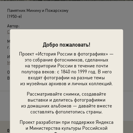
Памятник Минину и Пожарскому
(1950-е)
Автор:
Сергей Васин
Место съемки:
Добро пожаловать!
г. Москва
Проект «История России в фотографиях» —
Источники:
это собрание фотоснимков, сделанных
МАММ / МДФ
на территории России в течение почти
полутора веков: с 1840 по 1999 год. В него
О фотографии:
входят фотографии на разные темы
Выставка
«Главные часы государства»
с этой фотографией.
из музейных архивов и личных коллекций.
Рассматривайте снимки, создавайте
выставки и делитесь фотографиями
Расскажите друзьям об этом фото
из домашних альбомов — давайте вместе
составлять фотолетопись страны.
Проект разработан при поддержке Яндекса
и Министерства культуры Российской
0 комментариев