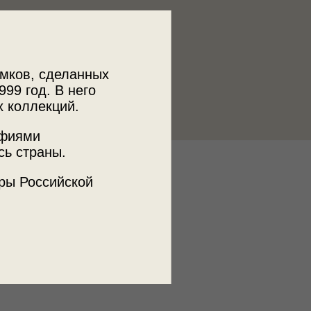
мков, сделанных
999 год. В него
х коллекций.
афиями
сь страны.
к
ры Российской
 МДФ
ъемки
а