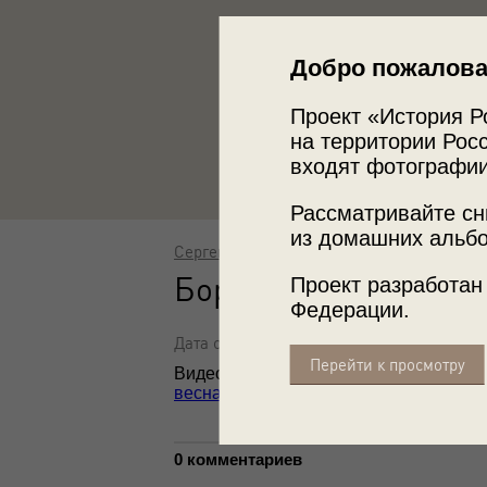
Добро пожалова
Проект «История Р
на территории Росс
входят фотографии
Рассматривайте сн
из домашних альбо
Сергей Васин
Борис Полевой и со
Проект разработан
Федерации.
Дата съемки: март - апрель 1964
Перейти к просмотру
Видео
«"Юность" была у всех»
,
«Бори
весна»
с этой фотографией.
0 комментариев