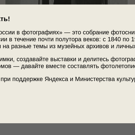
ть!
оссии в фотографиях» — это собрание фотосни
ии в течение почти полутора веков: с 1840 по 1
 на разные темы из музейных архивов и личны
имки, создавайте выставки и делитесь фотогр
мов — давайте вместе составлять фотолетопи
Источни
сулька «Юности»
 при поддержке Яндекса и Министерства культу
МАММ /
с Полевой»
, выставка
«Сосульки – значит
Место с
г. Москв