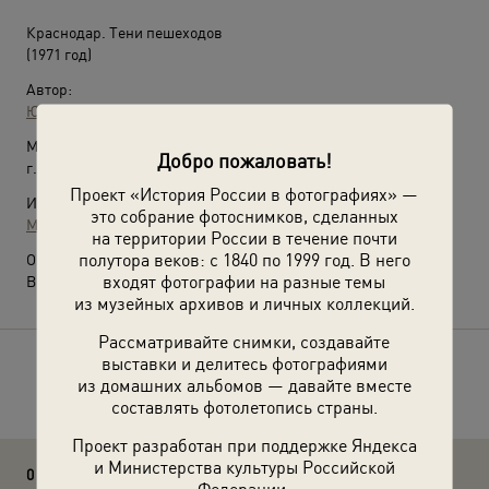
Краснодар. Тени пешеходов
(1971 год)
Автор:
Юрий Садовников
Место съемки:
Добро пожаловать!
г. Краснодар, Краснодарский край
Проект «История России в фотографиях» —
Источники:
это собрание фотоснимков, сделанных
МАММ / МДФ
на территории России в течение почти
полутора веков: с 1840 по 1999 год. В него
О фотографии:
входят фотографии на разные темы
Выставка
«Свет и тени»
с этой фотографией.
из музейных архивов и личных коллекций.
Рассматривайте снимки, создавайте
выставки и делитесь фотографиями
Расскажите друзьям об этом фото
из домашних альбомов — давайте вместе
составлять фотолетопись страны.
Проект разработан при поддержке Яндекса
и Министерства культуры Российской
0 комментариев
Федерации.