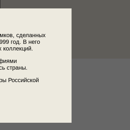
мков, сделанных
999 год. В него
х коллекций.
афиями
сь страны.
к
 МДФ
ры Российской
ъемки
а