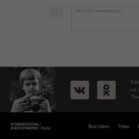
Написать комментарий
Каж
на 
При
Выставки
Темы