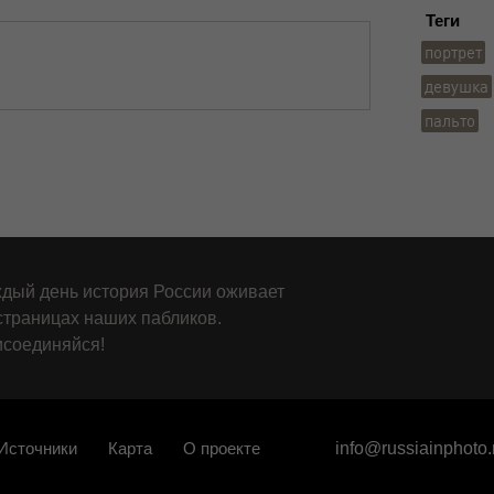
Теги
портрет
девушка
пальто
дый день история России оживает
страницах наших пабликов.
соединяйся!
Источники
Карта
О проекте
info@russiainphoto.