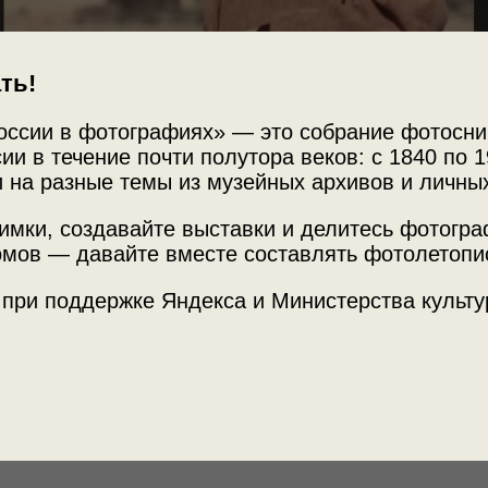
ть!
оссии в фотографиях» — это собрание фотосни
ии в течение почти полутора веков: с 1840 по 1
 на разные темы из музейных архивов и личны
имки, создавайте выставки и делитесь фотогр
мов — давайте вместе составлять фотолетопи
Источни
МАММ /
 при поддержке Яндекса и Министерства культу
 ВГИК! ВГИК! 100 лет первой в мире
Место с
кого Союза»
с этой фотографией.
г. Москв