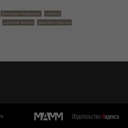
Виктория Федорова
актриса
шейный платок
дамская сумочка
ru