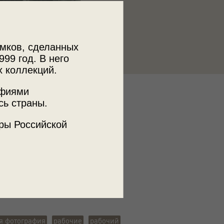
мков, сделанных
999 год. В него
х коллекций.
афиями
к
сь страны.
 МДФ
ры Российской
ъемки
я обл.
я фотография
рабочие
рабочий