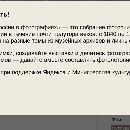
ть!
оссии в фотографиях» — это собрание фотосни
ии в течение почти полутора веков: с 1840 по 1
 на разные темы из музейных архивов и личны
имки, создавайте выставки и делитесь фотогр
Источни
ых копей
мов — давайте вместе составлять фотолетопи
МАММ /
 при поддержке Яндекса и Министерства культу
СССР»
с этой фотографией.
Место с
Уральска
Теги
группова