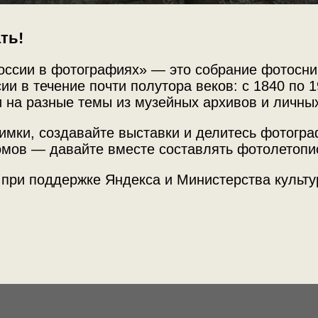
ть!
оссии в фотографиях» — это собрание фотосни
ии в течение почти полутора веков: с 1840 по 1
 на разные темы из музейных архивов и личны
имки, создавайте выставки и делитесь фотогр
мов — давайте вместе составлять фотолетопи
Источни
 при поддержке Яндекса и Министерства культу
МАММ /
Юрий Рыбчинский»
с этой фотографией.
Теги
пейзаж