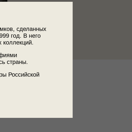
мков, сделанных
999 год. В него
х коллекций.
афиями
сь страны.
к
ры Российской
 МДФ
памятник
кусты
облака
река