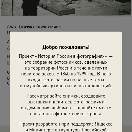
Алла Пугачева на репетиции
(1983 год)
Автор:
Добро пожаловать!
Александр Рубашкин
Проект «История России в фотографиях» —
Источники:
это собрание фотоснимков, сделанных
МАММ / МДФ
на территории России в течение почти
О фотографии:
полутора веков: с 1840 по 1999 год. В него
Выставки
«Когда все были молодыми»
и
«Народные артисты
входят фотографии на разные темы
СССР»
с этой фотографией.
из музейных архивов и личных коллекций.
Рассматривайте снимки, создавайте
выставки и делитесь фотографиями
из домашних альбомов — давайте вместе
Расскажите друзьям об этом фото
составлять фотолетопись страны.
Проект разработан при поддержке Яндекса
и Министерства культуры Российской