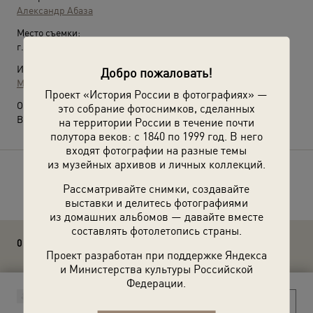
Александр Абаза
Место съемки:
г. Москва
Источники:
Добро пожаловать!
МАММ / МДФ
Проект «История России в фотографиях» —
О фотографии:
это собрание фотоснимков, сделанных
Выставка
«Снова к делам»
с этой фотографией.
на территории России в течение почти
полутора веков: с 1840 по 1999 год. В него
входят фотографии на разные темы
из музейных архивов и личных коллекций.
Расскажите друзьям об этом фото
Рассматривайте снимки, создавайте
выставки и делитесь фотографиями
из домашних альбомов — давайте вместе
составлять фотолетопись страны.
0 комментариев
Проект разработан при поддержке Яндекса
и Министерства культуры Российской
Федерации.