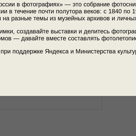
оссии в фотографиях» — это собрание фотосни
ии в течение почти полутора веков: с 1840 по 1
 на разные темы из музейных архивов и личны
Источни
ексей Зайцев
имки, создавайте выставки и делитесь фотогр
МАММ /
мов — давайте вместе составлять фотолетопи
 при поддержке Яндекса и Министерства культу
ссии»
с этим снимком.
Теги
портрет
аплодис