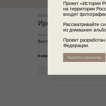
Проект «История Р
на территории Росс
входят фотографии
Александр Абаза
Ирина Роднина и Ал
Рассматривайте сн
из домашних альбо
Дата съемки: 1970-е
Проект разработан
Выставка
«Влиятельные женщины Ро
Федерации.
0 комментариев
Перейти к просмотру
Написать комментарий