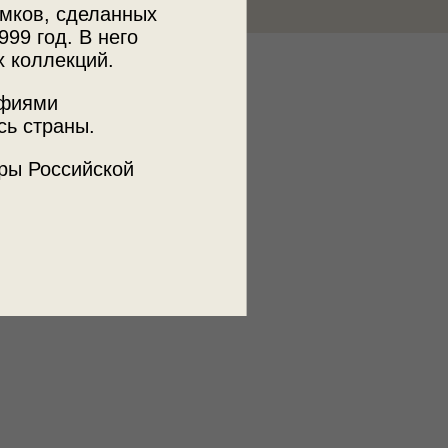
мков, сделанных
999 год. В него
х коллекций.
к
афиями
 МДФ
сь страны.
ры Российской
Ирина Роднина
фигуристы
менты
улыбка