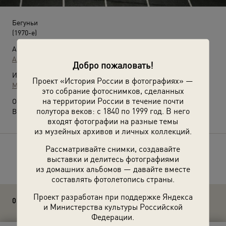
Бегуньи
(1970-е)
Автор:
Александр Абаза
Добро пожаловать!
Источники:
Проект «История России в фотографиях» —
МАММ / МДФ
это собрание фотоснимков, сделанных
на территории России в течение почти
О фотографии:
полутора веков: с 1840 по 1999 год. В него
Выставка
«О спорт – ты мир!»
с этой фотографией.
входят фотографии на разные темы
из музейных архивов и личных коллекций.
Рассматривайте снимки, создавайте
Расскажите друзьям об этом фото
выставки и делитесь фотографиями
из домашних альбомов — давайте вместе
составлять фотолетопись страны.
Проект разработан при поддержке Яндекса
0 комментариев
и Министерства культуры Российской
Федерации.