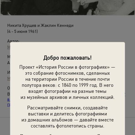
Никита Хрущев и Жаклин Кеннеди
(4 - 5 июня 1961)
Автор:
Михаил Савин
Место съемки:
Добро пожаловать!
Австрия, г. Вена
Проект «История России в фотографиях» —
Источники:
это собрание фотоснимков, сделанных
МАММ / МДФ
на территории России в течение почти
полутора веков: с 1840 по 1999 год. В него
О фотографии:
входят фотографии на разные темы
Видео
«Никита Хрущев: "Mother of Kuzma"»
, выставки
«СССР
из музейных архивов и личных коллекций.
в 1961 году»
,
«Приветствуем вас!»
и
«Лидеры СССР за
границей»
с этой фотографией.
Рассматривайте снимки, создавайте
выставки и делитесь фотографиями
из домашних альбомов — давайте вместе
составлять фотолетопись страны.
Расскажите друзьям об этом фото