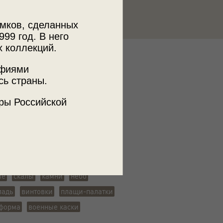
мков, сделанных
999 год. В него
х коллекций.
к
афиями
 МДФ
сь страны.
ры Российской
ики
пехота
РККА
солдаты
Вторая мировая война
Отечественная война
облака
ие
скалы
камни
небо
ладь
винтовки
плащи-палатки
 форма
военные каски