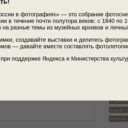
ть!
оссии в фотографиях» — это собрание фотосни
ии в течение почти полутора веков: с 1840 по 1
 на разные темы из музейных архивов и личны
Источни
равлении
имки, создавайте выставки и делитесь фотогр
МАММ /
мов — давайте вместе составлять фотолетопи
 при поддержке Яндекса и Министерства культу
Великой Отечественной войны»
,
«20 лучших
Теги
о
«Евгений Халдей»
с этой фотографией.
разведч
военные
Великая 
отражен
водная г
военная