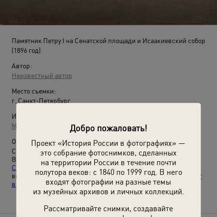
Памятник Петру I на Сенатской площади и Исаакиевский собор
(1896 год)
Автор:
Неизвестный автор
Место съемки:
г. Санкт-Петербург
Источники:
МАММ / МДФ
Добро пожаловать!
О фотографии:
Проект «История России в фотографиях» —
Скульптор Этьен Морис Фальконе.
это собрание фотоснимков, сделанных
Видео
«Перенос столицы»
,
«Петроград, Петрушкин двор и
на территории России в течение почти
Санкт-Ленинбург»
,
«Не медный всадник»
и
полутора веков: с 1840 по 1999 год. В него
выставки
«Медный всадник»
,
«Дореволюционный Петербург
входят фотографии на разные темы
в цвете»
с этой фотографией.
из музейных архивов и личных коллекций.
Рассматривайте снимки, создавайте