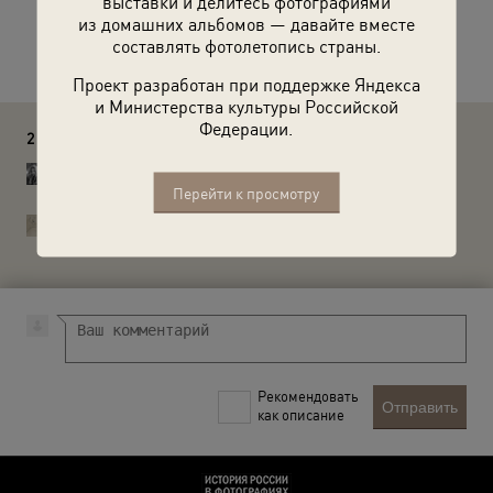
выставки и делитесь фотографиями
из домашних альбомов — давайте вместе
Расскажите друзьям об этом фото
составлять фотолетопись страны.
Проект разработан при поддержке Яндекса
и Министерства культуры Российской
Федерации.
2 комментария
Savchuk Oleg
Серия 1896года PZ
Перейти к просмотру
История России в фотографиях
Олег, спасибо за уточнение!
Рекомендовать
Отправить
как описание