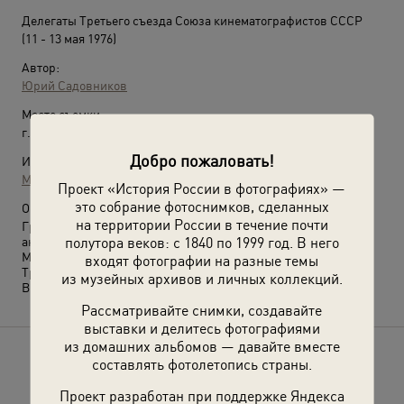
Делегаты Третьего съезда Союза кинематографистов СССР
(11 - 13 мая 1976)
Автор:
Юрий Садовников
Место съемки:
г. Москва
Добро пожаловать!
Источники:
МАММ / МДФ
Проект «История России в фотографиях» —
это собрание фотоснимков, сделанных
О фотографии:
на территории России в течение почти
Грановитая палата Московского Кремля. Слева направо:
полутора веков: с 1840 по 1999 год. В него
актеры Михаил Глузский, Валентина Владимирова, Ирина
Мирошниченко, сотрудник Союза кинематографистов Елена
входят фотографии на разные темы
Третьяк.
из музейных архивов и личных коллекций.
Выставка
«Когда все были молодыми»
с этой фотографией.
Рассматривайте снимки, создавайте
выставки и делитесь фотографиями
из домашних альбомов — давайте вместе
Расскажите друзьям об этом фото
составлять фотолетопись страны.
Проект разработан при поддержке Яндекса