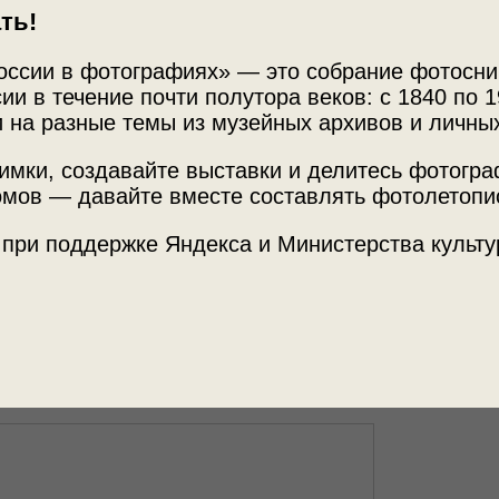
ть!
оссии в фотографиях» — это собрание фотосни
ии в течение почти полутора веков: с 1840 по 1
 на разные темы из музейных архивов и личны
Источни
ственный ансамбль
имки, создавайте выставки и делитесь фотогр
МАММ /
мов — давайте вместе составлять фотолетопи
рина»
 при поддержке Яндекса и Министерства культу
Место с
Мордовс
отографией.