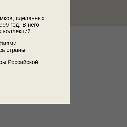
мков, сделанных
999 год. В него
х коллекций.
к
афиями
 МДФ
сь страны.
ры Российской
ъемки
кая АССР, Саранск