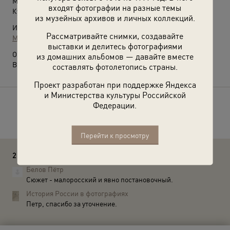
Место съемки:
входят фотографии на разные темы
Кубанская обл.
из музейных архивов и личных коллекций.
Источники:
Рассматривайте снимки, создавайте
МАММ / МДФ
выставки и делитесь фотографиями
О фотографии:
из домашних альбомов — давайте вместе
Выставка
«Казаки»
с этой фотографией.
составлять фотолетопись страны.
Проект разработан при поддержке Яндекса
и Министерства культуры Российской
Федерации.
Расскажите друзьям об этом фото
Перейти к просмотру
2 комментария
Белов Пётр
Сюжет - малоросский и явно постановочный.
История России в фотографиях
Петр, спасибо за уточнение.