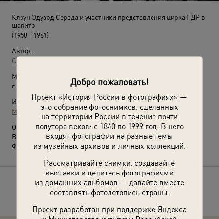
Клоун Эдуард Середа и участники представления цирка ГДР в
шапито
(1958 - 1961)
Автор:
Семен Мишин-Моргенштерн
Место съемки:
Добро пожаловать!
г. Москва
Проект «История России в фотографиях» —
Источники:
это собрание фотоснимков, сделанных
МАММ / МДФ
на территории России в течение почти
полутора веков: с 1840 по 1999 год. В него
О фотографии:
входят фотографии на разные темы
Выставки
«Цирк!»
,
«Говорить на одном языке»
с этой
из музейных архивов и личных коллекций.
фотографией.
Рассматривайте снимки, создавайте
выставки и делитесь фотографиями
из домашних альбомов — давайте вместе
Расскажите друзьям об этом фото
составлять фотолетопись страны.
Проект разработан при поддержке Яндекса
и Министерства культуры Российской