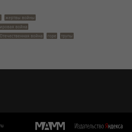
ж
жертвы войны
ировая война
Отечественная война
горе
трупы
ru