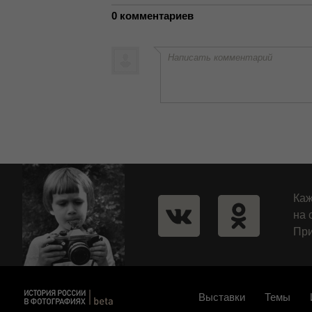
0 комментариев
Написать комментарий
Каж
на 
При
Выставки
Темы