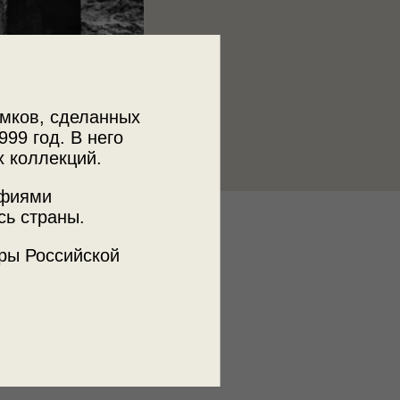
мков, сделанных
999 год. В него
х коллекций.
афиями
сь страны.
к
ры Российской
 МДФ
ъемки
 АССР, г. Керчь