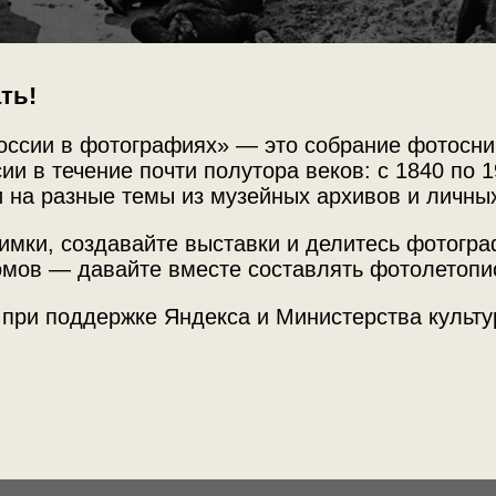
ть!
оссии в фотографиях» — это собрание фотосни
ии в течение почти полутора веков: с 1840 по 1
 на разные темы из музейных архивов и личны
имки, создавайте выставки и делитесь фотогр
мов — давайте вместе составлять фотолетопи
Источни
 при поддержке Яндекса и Министерства культу
МАММ /
Место с
«Дмитрий Бальтерманц»
и
«Михаил
Крымская
ой фотографией.