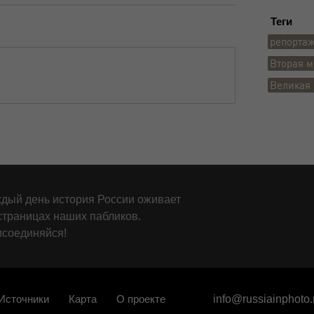
Теги
репорта
Вторая м
Великая 
дый день история России оживает
страницах наших пабликов.
соединяйся!
Источники
Карта
О проекте
info@russiainphoto.