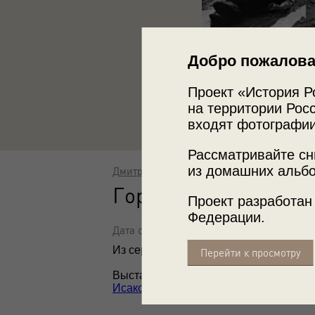
Добро пожалова
Проект «История Р
на территории Росс
входят фотографии
Рассматривайте сн
из домашних альбо
Дмитрий Бальтерманц
Горе
Проект разработан
Федерации.
Дата съемки: январь 1942
Из серии «Так это было...».
Перейти к просмотру
Выставка
«Человек на войне»
, видео
Исаковский. "Русской женщине"»
с эт