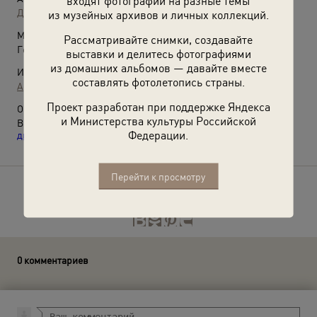
входят фотографии на разные темы
Дмитрий Бальтерманц
из музейных архивов и личных коллекций.
Место съемки:
Рассматривайте снимки, создавайте
Германия
выставки и делитесь фотографиями
из домашних альбомов — давайте вместе
Источники:
составлять фотолетопись страны.
Архив Т. Бальтерманц
Проект разработан при поддержке Яндекса
О фотографии:
и Министерства культуры Российской
Выставки
«Человек на войне»
,
«Победители»
и
«Последние
Федерации.
дни войны»
с этой фотографией.
Перейти к просмотру
Расскажите друзьям об этом фото
0 комментариев