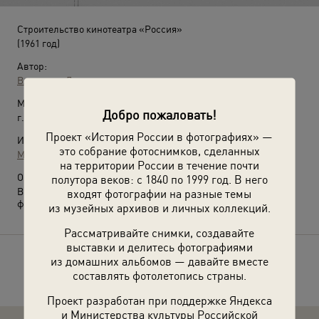
Строительство кинотеатра «Россия»
(1961 год)
Автор:
Владимир Лагранж
Место съемки:
Добро пожаловать!
г. Москва
Проект «История России в фотографиях» —
Источники:
это собрание фотоснимков, сделанных
МАММ / МДФ
на территории России в течение почти
О фотографии:
полутора веков: с 1840 по 1999 год. В него
Выставки
«Железные жирафы»
и
«СССР в 1961 году»
с этой
входят фотографии на разные темы
фотографией.
из музейных архивов и личных коллекций.
Рассматривайте снимки, создавайте
выставки и делитесь фотографиями
из домашних альбомов — давайте вместе
Расскажите друзьям об этом фото
составлять фотолетопись страны.
Проект разработан при поддержке Яндекса
и Министерства культуры Российской