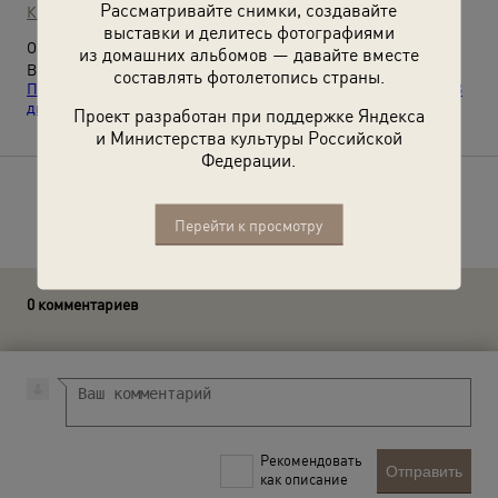
Рассматривайте снимки, создавайте
Коллекция А. Лахманна
выставки и делитесь фотографиями
О фотографии:
из домашних альбомов — давайте вместе
Выставки
«20 лучших фотографий Георгия
составлять фотолетопись страны.
Петрусова»
,
«Лучшие девушки Советского Союза»
и видео
«В
движении!»
с этой фотографией.
Проект разработан при поддержке Яндекса
и Министерства культуры Российской
Федерации.
Расскажите друзьям об этом фото
Перейти к просмотру
0 комментариев
Рекомендовать
Отправить
как описание