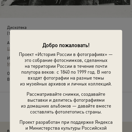
Дискотека
(1986 год)
Автор:
Добро пожаловать!
Ш. Мацкявичус
Проект «История России в фотографиях» —
Источники:
это собрание фотоснимков, сделанных
МАММ / МДФ
на территории России в течение почти
полутора веков: с 1840 по 1999 год. В него
О фотографии:
входят фотографии на разные темы
Выставка
«Мы ждем перемен»
с этой фотографией.
из музейных архивов и личных коллекций.
Рассматривайте снимки, создавайте
выставки и делитесь фотографиями
Расскажите друзьям об этом фото
из домашних альбомов — давайте вместе
составлять фотолетопись страны.
Проект разработан при поддержке Яндекса
и Министерства культуры Российской
0 комментариев