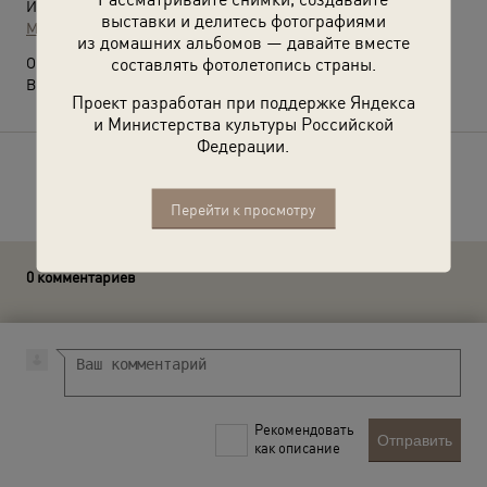
Источники:
выставки и делитесь фотографиями
МАММ / МДФ
из домашних альбомов — давайте вместе
составлять фотолетопись страны.
О фотографии:
Видео
«"Царь-бас" Федор Шаляпин»
с этой фотографией.
Проект разработан при поддержке Яндекса
и Министерства культуры Российской
Федерации.
Расскажите друзьям об этом фото
Перейти к просмотру
0 комментариев
Рекомендовать
Отправить
как описание