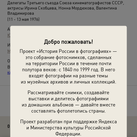
Делегаты Третьего съезда Союза кинематографистов СССР,
актрисы Ирина Скобцева, Нонна Мордюкова, Валентина
Владимирова
(11 - 13 мая 1976)
Автор:
Юрий Садовников
Добро пожаловать!
Источники:
Проект «История России в фотографиях» —
МАММ / МДФ
это собрание фотоснимков, сделанных
О фотографии:
на территории России в течение почти
Выставка
«ВГИК! ВГИК! ВГИК! 100 лет первой в мире
полутора веков: с 1840 по 1999 год. В него
киношколе»
с этой фотографией.
входят фотографии на разные темы
из музейных архивов и личных коллекций.
Рассматривайте снимки, создавайте
Расскажите друзьям об этом фото
выставки и делитесь фотографиями
из домашних альбомов — давайте вместе
составлять фотолетопись страны.
Проект разработан при поддержке Яндекса
0 комментариев
и Министерства культуры Российской
Федерации.