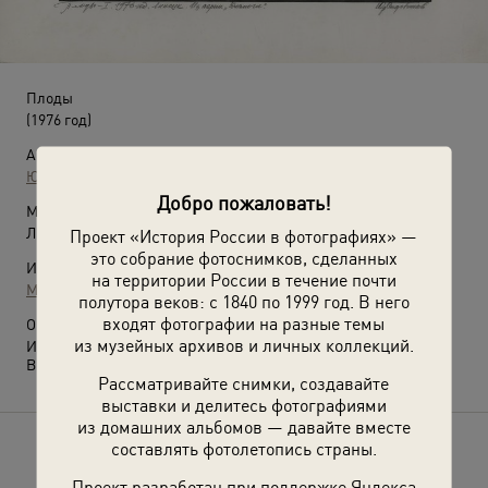
Плоды
(1976 год)
Автор:
Юрий Садовников
Добро пожаловать!
Место съемки:
Липецкая обл.
Проект «История России в фотографиях» —
это собрание фотоснимков, сделанных
Источники:
на территории России в течение почти
МАММ / МДФ
полутора веков: с 1840 по 1999 год. В него
входят фотографии на разные темы
О фотографии:
из музейных архивов и личных коллекций.
Из серии «Диалоги».
Выставка
«Россия целиком»
с этой фотографией.
Рассматривайте снимки, создавайте
выставки и делитесь фотографиями
из домашних альбомов — давайте вместе
составлять фотолетопись страны.
Расскажите друзьям об этом фото
Проект разработан при поддержке Яндекса