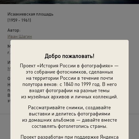
Исаакиевская площадь
(1959 - 1961)
Автор:
Иван Шагин
Место съемки:
г. Ленинград
Добро пожаловать!
Источники:
Проект «История России в фотографиях» —
МАММ / МДФ
это собрание фотоснимков, сделанных
на территории России в течение почти
О фотографии:
полутора веков: с 1840 по 1999 год. В него
На переднем плане – Исаакиевская площадь, справа –
входят фотографии на разные темы
памятник Николаю I, вдали – Исаакиевский собор.
Выставки
«Пустые улицы двух столиц»
и
«Россия целиком»
с
из музейных архивов и личных коллекций.
этой фотографией.
Рассматривайте снимки, создавайте
выставки и делитесь фотографиями
из домашних альбомов — давайте вместе
составлять фотолетопись страны.
Расскажите друзьям об этом фото
Проект разработан при поддержке Яндекса