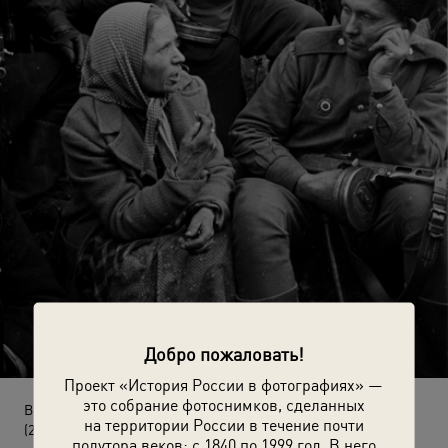
Добро пожаловать!
Проект «История России в фотографиях» —
это собрание фотоснимков, сделанных
Встреча угнанных в Германию с казаками-освободителями
на территории России в течение почти
(27 апреля 1945 - 8 мая 1945)
полутора веков: с 1840 по 1999 год. В него