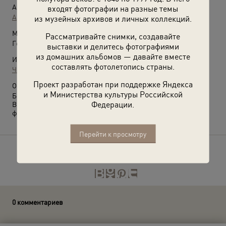
Автор:
входят фотографии на разные темы
Аркадий Шайхет
из музейных архивов и личных коллекций.
Место съемки:
Рассматривайте снимки, создавайте
Германия
выставки и делитесь фотографиями
из домашних альбомов — давайте вместе
Источники:
составлять фотолетопись страны.
Частное собрание
Проект разработан при поддержке Яндекса
О фотографии:
и Министерства культуры Российской
Берлинская наступательная операция.
Федерации.
Выставки
«Говорить на одном языке»
и
«Казаки»
с этой
фотографией.
Перейти к просмотру
Расскажите друзьям об этом фото
0 комментариев