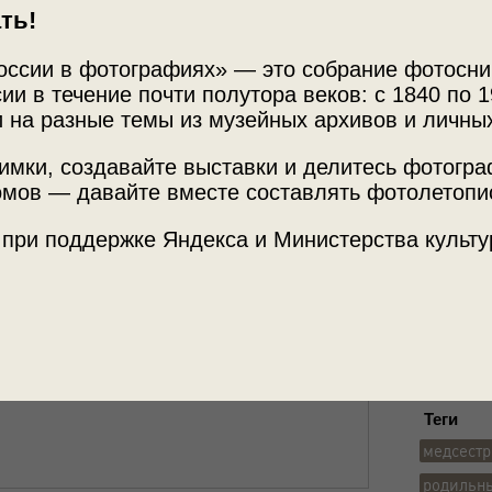
ть!
оссии в фотографиях» — это собрание фотосни
ии в течение почти полутора веков: с 1840 по 1
 на разные темы из музейных архивов и личны
имки, создавайте выставки и делитесь фотогр
Источни
мов — давайте вместе составлять фотолетопи
МАММ /
 при поддержке Яндекса и Министерства культу
отографией.
Место с
г. Новок
Теги
медсест
родильн