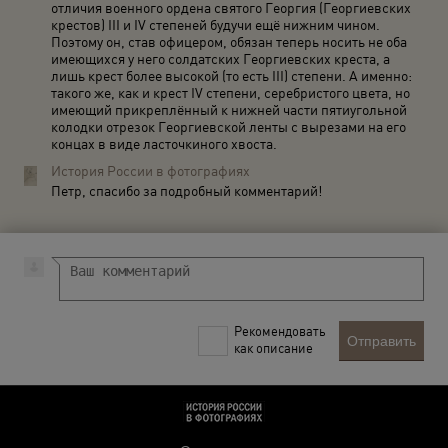
отличия военного ордена святого Георгия (Георгиевских
крестов) III и IV степеней будучи ещё нижним чином.
Поэтому он, став офицером, обязан теперь носить не оба
имеющихся у него солдатских Георгиевских креста, а
лишь крест более высокой (то есть III) степени. А именно:
такого же, как и крест IV степени, серебристого цвета, но
имеющий прикреплённый к нижней части пятиугольной
колодки отрезок Георгиевской ленты с вырезами на его
концах в виде ласточкиного хвоста.
История России в фотографиях
Петр, спасибо за подробный комментарий!
Рекомендовать
Отправить
как описание