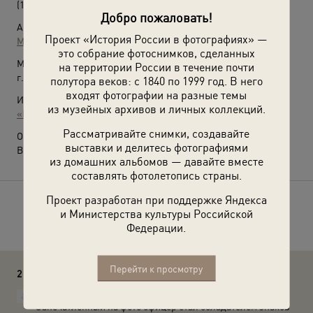
(1917 год)
Добро пожаловать!
Автор:
Проект «История России в фотографиях» —
Михаил Смодор
это собрание фотоснимков, сделанных
Место съемки:
на территории России в течение почти
г. Галич
полутора веков: с 1840 по 1999 год. В него
входят фотографии на разные темы
Источники:
из музейных архивов и личных коллекций.
«Костромская старина»
Рассматривайте снимки, создавайте
О фотографии:
выставки и делитесь фотографиями
Выставка
«Защитники Отечества»
с этой фотографией.
из домашних альбомов — давайте вместе
составлять фотолетопись страны.
Проект разработан при поддержке Яндекса
Расскажите друзьям об этом фото
и Министерства культуры Российской
Федерации.
Перейти к просмотру
2 комментария
Белов Пётр
Запечатлённый на фото офицер стал обладателем знаков